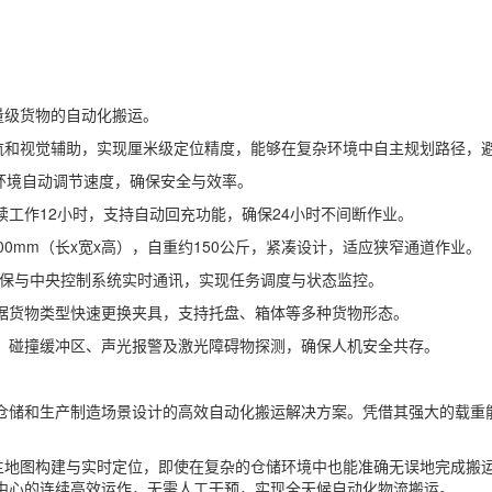
量级货物的自动化搬运。
导航和视觉辅助，实现厘米级定位精度，能够在复杂环境中自主规划路径，
环境自动调节速度，确保安全与效率。
工作12小时，支持自动回充功能，确保24小时不间断作业。
 x 300mm（长x宽x高），自重约150公斤，紧凑设计，适应狭窄通道作业。
接，确保与中央控制系统实时通讯，实现任务调度与状态监控。
据货物类型快速更换夹具，支持托盘、箱体等多种货物形态。
、碰撞缓冲区、声光报警及激光障碍物探测，确保人机安全共存。
物流仓储和生产制造场景设计的高效自动化搬运解决方案。凭借其强大的载
能够自主地图构建与实时定位，即使在复杂的仓储环境中也能准确无误地完成
中心的连续高效运作，无需人工干预，实现全天候自动化物流搬运。