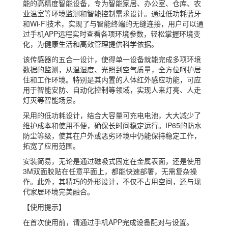
能的高精度智能设备，专为智能家居、办公室、仓库、农
业温室等环境监测和智能控制需求设计。通过低功耗蓝牙
和Wi-Fi技术，实现了与智能终端的无缝连接，用户可以通
过手机APP远程实时查看各项环境参数，轻松掌握环境变
化，为健康生活和高效管理提供科学依据。
该传感器的五合一设计，使得单一设备就能完成多项环境
数据的监测，从温湿度、光照到空气质量，全方位呵护居
住和工作环境。特别是其内置的人体红外感应功能，可应
用于智能安防、自动化控制等领域，实现人来灯亮、人走
灯灭等智能场景。
采用的低功耗设计，结合大容量可充电电池，大大减少了
维护成本和使用不便，确保长时间稳定运行。IP65的防水
防尘等级，使其在户外或恶劣环境中仍能保持稳定工作，
拓宽了应用范围。
安装简易，无论是通过磁吸式固定在金属表面，还是使用
3M双面胶贴在任意平面上，都能快速部署，无需复杂操
作。此外，其精巧的外形设计，不仅不占用空间，还与现
代家居环境完美融合。
【使用提示】
在首次使用前，请通过手机APP完成设备配对与设置。