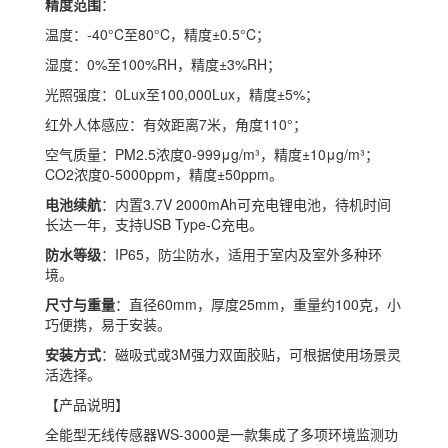
精度范围
：
温度：-40°C至80°C，精度±0.5°C；
湿度：0%至100%RH，精度±3%RH；
光照强度：0Lux至100,000Lux，精度±5%；
红外人体感应：有效距离7米，角度110°；
空气质量：PM2.5浓度0-999μg/m³，精度±10μg/m³；
CO2浓度0-5000ppm，精度±50ppm。
电池续航
：内置3.7V 2000mAh可充电锂电池，待机时间
长达一年，支持USB Type-C充电。
防水等级
：IP65，防尘防水，适用于室内及室外多种环
境。
尺寸与重量
：直径60mm，厚度25mm，重量约100克，小
巧便携，易于安装。
安装方式
：磁吸式或3M强力双面胶贴，可根据使用场景灵
活选择。
【产品说明】
全能型无线传感器WS-3000是一款集成了多项环境监测功