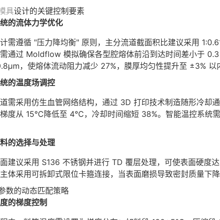
模具
设计的关键控制要素
统的流体力学优化
计需遵循 "压力降均衡" 原则，主分流道截面积比建议采用 1:0
需通过 Moldflow 模拟确保各型腔熔体前沿到达时间差小于 0.
a0.8μm，使熔体流动阻力减少 27%，膜厚均匀性提升至 ±3% 以
统的温度场调控
道需采用仿生血管网络结构，通过 3D 打印技术制造随形冷却
梯度从 15℃降低至 4℃，冷却时间缩短 38%。智能温控系统需集
料的选择与处理
面建议采用 S136 不锈钢并进行 TD 覆层处理，可使表面硬度达
主体采用可拆卸式限位卡箍连接，当表面磨损导致密封质量下降时
参数的动态匹配策略
度的梯度控制