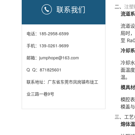
二、
注塑
联系我们
流道系
流道设
局时，
电话：185-2958-6599
至 R
手机：139-0261-9699
冷却系
邮箱：jumphope@163.com
冷却水
Q Q：871825601
面温度
温。
联系地址：广东省东莞市凤岗镇布垅工
模具材
业三路一巷9号
模腔表
模盖与
三、工艺
熔体温