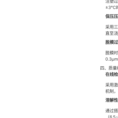
注塑过
±3℃
保压压
采用三
直至浇
脱模过
脱模时
0.3
四、质量
在线检
采用激
机制，
溶解性
通过搭
（6.