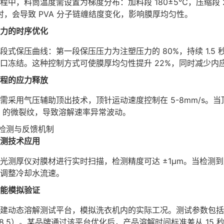
程中，料筒温度需设置为梯度分布：加料段 180±5℃，压缩段 2
时，会导致 PVA 分子链缠结度变化，影响膜厚均匀性。
力的时序优化
段式保压曲线：第一段保压压力为注塑压力的 80%，持续 1.5 秒
口冻结。这种控制方式可使膜厚均匀性提升 22%，同时减少内
程的应力释放
需采用气压辅助顶出技术，顶针运动速度控制在 5-8mm/s。当顶出速
μm 的微裂纹，导致溶解速率异常波动。
检测与反馈机制
测技术应用
光测厚仪对膜材进行实时扫描，检测精度可达 ±1μm。当检测到
调整冷却水流速。
能模拟验证
建动态溶解测试平台，模拟洗衣机内的实际工况。测试参数包括水温（2
5-8.5）。某品牌通过该平台优化后，产品溶解时间标准差从 15 秒