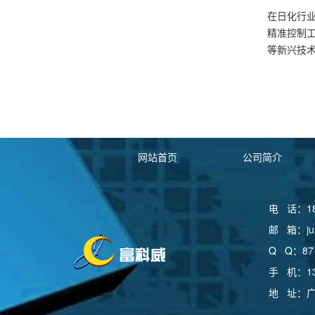
在日化行
精准控制工
等新兴技
网站首页
公司简介
电 话：185
邮 箱：jum
Q Q：871
手 机：139
地 址：